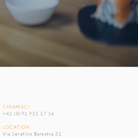
CHIAMACI
+41 (0)91 921 17 16
LOCATION
Via Serafino Balestra 31