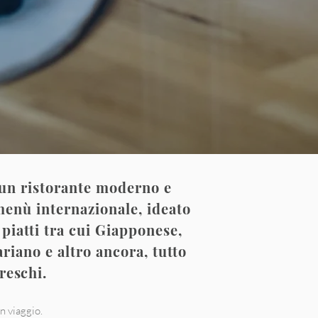
 un ristorante moderno e
menù internazionale, ideato
 piatti tra cui Giapponese,
riano e altro ancora, tutto
freschi.
n viaggio.