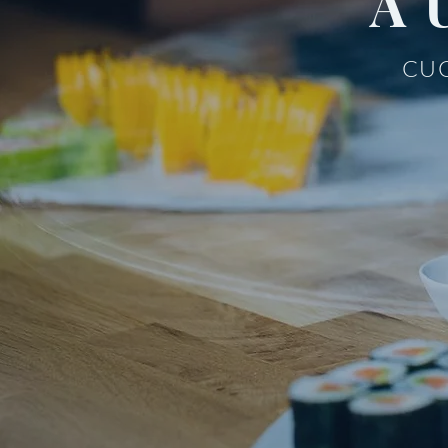
A 
CUC