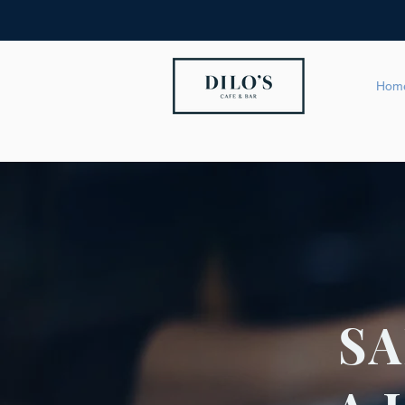
Hom
S