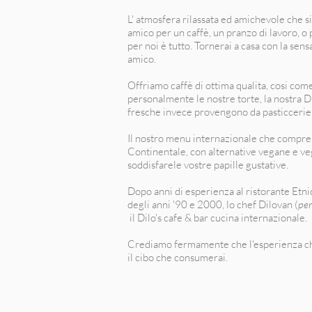
L' atmosfera rilassata ed amichevole che si
amico per un caffè, un pranzo di lavoro, o p
per noi è tutto. Tornerai a casa con la sen
amico.
Offriamo caffè di ottima qualita, cosi com
personalmente le nostre torte, la nostra Di
fresche invece provengono da pasticcerie 
Il nostro menu internazionale che compr
Continentale, con alternative vegane e v
soddisfarele vostre papille gustative.
Dopo anni di esperienza al ristorante Etn
degli anni '90 e 2000, lo chef Dilovan (
per
il Dilo's cafe & bar cucina internazionale.
Crediamo fermamente che l'esperienza che
il cibo che consumerai.