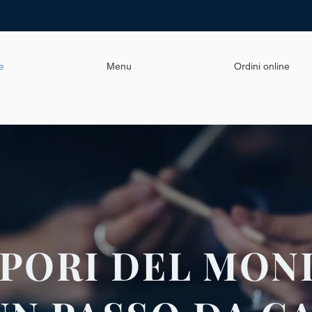
e
Menu
Ordini online
APORI DEL MON