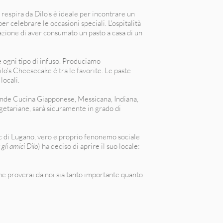
 respira da Dilo's è ideale per incontrare un
er celebrare le occasioni speciali. L'ospitalità
sazione di aver consumato un pasto a casa di un
e ogni tipo di infuso. Produciamo
lo's Cheesecake è tra le favorite. Le paste
locali.
ende Cucina Giapponese, Messicana, Indiana,
egetariane, sarà sicuramente in grado di
ic di Lugano, vero e proprio fenonemo sociale
 gli amici Dilo
) ha deciso di aprire il suo locale:
 proverai da noi sia tanto importante quanto