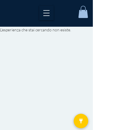
L'esperienza che stai cercando non esiste.
© 2018 designed by
E. A. Brand
- Photos by
Egle Berruti